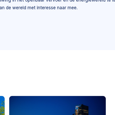
euwing in het openbaar vervoer en de energiewereld te 
 van de wereld met interesse naar mee.