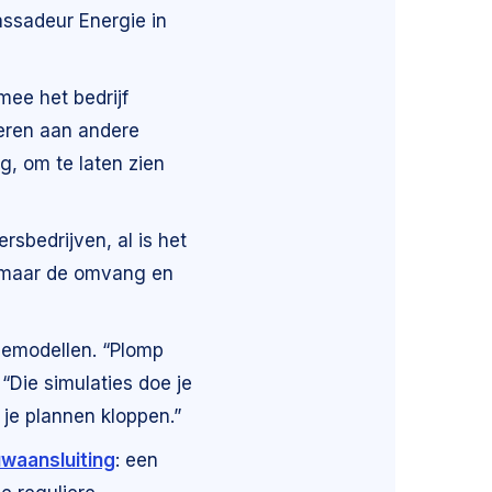
assadeur Energie in
mee het bedrijf
veren aan andere
g, om te laten zien
sbedrijven, al is het
n, maar de omvang en
iemodellen. “Plomp
 “Die simulaties doe je
 je plannen kloppen.”
waansluiting
: een