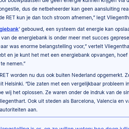
 voor bouwplaatsen die geen energie kunnen krijgen via d
congestie, dus de netbeheerder kan geen aansluiting rea
e RET kun je dan toch stroom afnemen,” legt Vliegentha
giebank
’ gebouwd, een systeem dat energie kan opslaan
 van de energiebank is onder meer met succes gepres
aar was enorme belangstelling voor,” vertelt Vliegentha
t en je kunt het met een energiebank opvangen, hoef je
 te nemen.”
 RET worden nu dus ook buiten Nederland opgemerkt. Zo 
t Helsinki. “Die zaten met een vergelijkbaar probleem i
e wij het oplossen. Ze waren onder de indruk van de s
liegenthart. Ook uit steden als Barcelona, Valencia en v
autoriteiten aan.