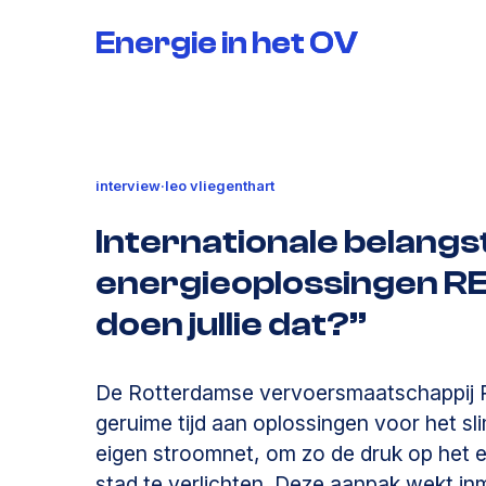
Energie in het OV
Energie in het OV
interview
·
leo vliegenthart
Internationale belangs
energieoplossingen RE
doen jullie dat?”
De Rotterdamse vervoersmaatschappij 
geruime tijd aan oplossingen voor het sl
eigen stroomnet, om zo de druk op het ele
stad te verlichten. Deze aanpak wekt inm