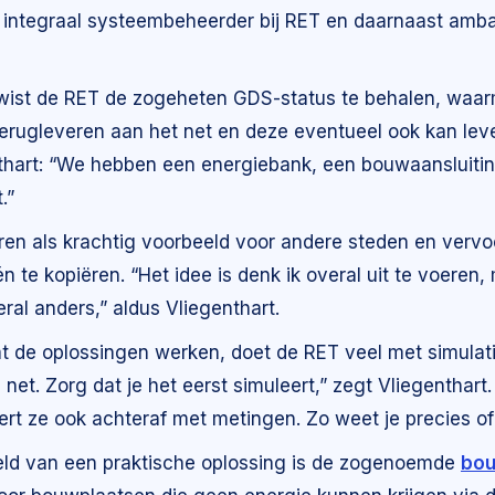
, integraal systeembeheerder bij RET en daarnaast amb
 wist de RET de zogeheten GDS-status te behalen, waar
n terugleveren aan het net en deze eventueel ook kan le
thart: “We hebben een energiebank, een bouwaansluitin
.”
en als krachtig voorbeeld voor andere steden en vervoer
n te kopiëren. “Het idee is denk ik overal uit te voere
eral anders,” aldus Vliegenthart.
t de oplossingen werken, doet de RET veel met simulat
e net. Zorg dat je het eerst simuleert,” zegt Vliegenthart.
eert ze ook achteraf met metingen. Zo weet je precies of
ld van een praktische oplossing is de zogenoemde
bou