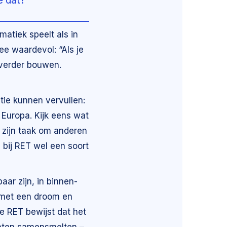
e dat?”
matiek speelt als in
dee waardevol: “Als je
 verder bouwen.
ie kunnen vervullen:
 Europa. Kijk eens wat
s zijn taak om anderen
n bij RET wel een soort
ar zijn, in binnen-
d met een droom en
de RET bewijst dat het