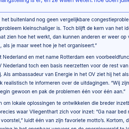
langstelling is er, en ze willen weten: hoe doen julli
in het buitenland nog geen vergelijkbare congestieproble
probleem kleinschaliger is. Toch blijft de kern van het i
 laat zien hoe het werkt, dan kunnen anderen er weer op
 als je maar weet hoe je het organiseert.”
at Nederland en met name Rotterdam een voorbeeldfunct
V Nederland toch een basis neerzetten voor de rest van
j. Als ambassadeur van Energie in het OV ziet hij het al
k realistisch te informeren over de uitdagingen. “Wij zij
Begin gewoon en pak de problemen één voor één aan.”
 om lokale oplossingen te ontwikkelen die breder inzetba
 precies waar Vliegenthart zich voor inzet: “Ga naar be
oorstel,” luidt één van zijn favoriete motto’s. Kortom, 