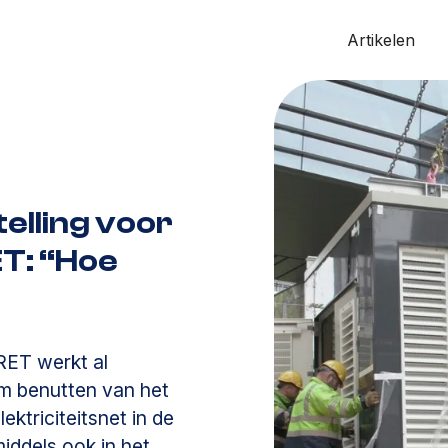
Artikelen
telling voor
T: “Hoe
RET werkt al
im benutten van het
ktriciteitsnet in de
iddels ook in het