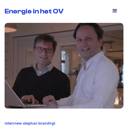
Energie in het OV
Energie in het OV
interview
·
stephan brandligt